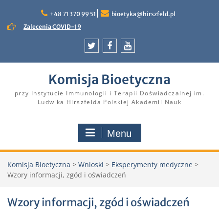
Skip
to
+48 71 370 99 51
bioetyka@hirszfeld.pl
content
Zalecenia COVID-19
Twitter
Facebook
YouTube
Komisja Bioetyczna
przy Instytucie Immunologii i Terapii Doświadczalnej im.
Ludwika Hirszfelda Polskiej Akademii Nauk
Menu
Komisja Bioetyczna
>
Wnioski
>
Eksperymenty medyczne
>
Wzory informacji, zgód i oświadczeń
Wzory informacji, zgód i oświadczeń